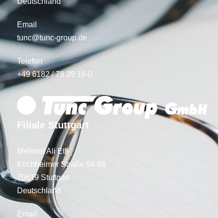
Deutschland
Email
tunc@tunc-group.de
Telefon
+49 6182 / 78 35 18-0
Filiale Stuttgart
Mehmet Ali Etli
Kirchheimer Straße 94-96
70619 Stuttgart
Deutschland
Email