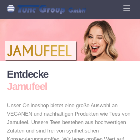
Skip
Back
Men
to
To
content
Top
Entdecke
Jamufeel
Unser Onlineshop bietet eine große Auswahl an
VEGANEN und nachhaltigen Produkten wie Tees von
Jamufeel. Unsere Tees bestehen aus hochwertigen
Zutaten und sind frei von synthetischen
Konservierungsstoffen. Wir legen großen Wert auf