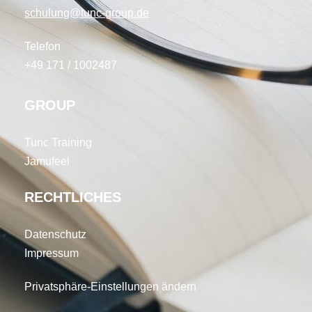
schulung@tunc-group.de
Telefon
+49 171 / 1002487
GROUP
Tunc Training
Jamufeel
RECHTLICHES
Datenschutz
Impressum
Privatsphäre-Einstellungen ändern